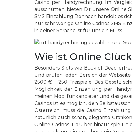
Casino per Handyrechnung. Im Verglei
ausschütten, bieten Dir unsere Online S
SMS Einzahlung Dennoch handelt es sich
nur sehr wenige Online Casinos SMS Einz
in deiner Sprache ist für uns ein Muss.
Wie ist Online Glück
Besonders Slots wie Book of Dead erfreu
und prüfen jeden Bereich der Webseite.
2500 € + 250 Freispiele. Das Gesetz schr
Möglichkeit der Einzahlung per Handyr
meinen Mobilfunkanbieter und das gesam
Casinos ist es möglich, den Selbstauss
Österreich, muss die Casino Einzahlung
natürlich auch schön, elegante Grafike
Online Casinos. Darüber hinaus spielt d
jede Zahlung, die du über dein Smartp