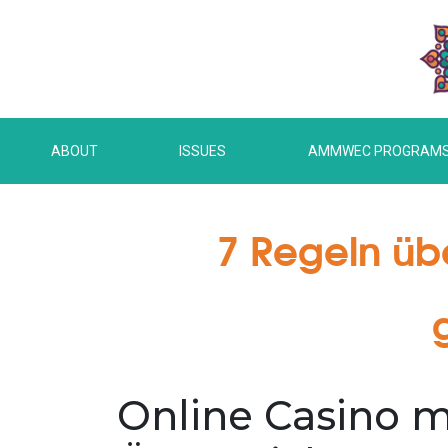
ABOUT
ISSUES
AMMWEC PROGRAM
7 Regeln üb
Online Casino 