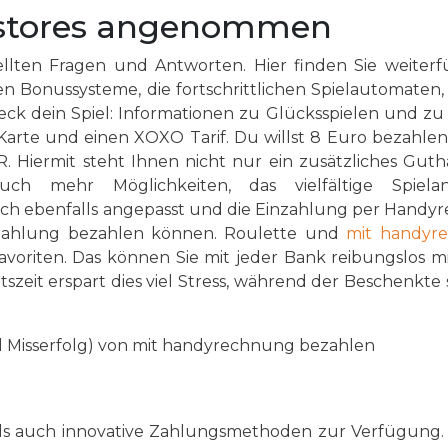
ppstores angenommen
tellten Fragen und Antworten. Hier finden Sie weiter
ten Bonussysteme, die fortschrittlichen Spielautomaten,
ck dein Spiel: Informationen zu Glücksspielen und zu S
Karte und einen XOXO Tarif. Du willst 8 Euro bezahle
R. Hiermit steht Ihnen nicht nur ein zusätzliches G
h mehr Möglichkeiten, das vielfältige Spiela
h ebenfalls angepasst und die Einzahlung per Handy
nzahlung bezahlen können. Roulette und
mit handyr
voriten. Das können Sie mit jeder Bank reibungslos mi
szeit erspart dies viel Stress, während der Beschenkte
als auch innovative Zahlungsmethoden zur Verfügung. S