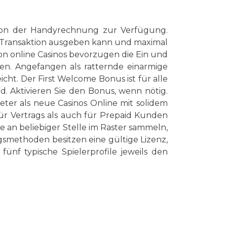
tion der Handyrechnung zur Verfügung.
o Transaktion ausgeben kann und maximal
n online Casinos bevorzugen die Ein und
en. Angefangen als ratternde einarmige
cht. Der First Welcome Bonus ist für alle
. Aktivieren Sie den Bonus, wenn nötig.
eter als neue Casinos Online mit solidem
für Vertrags als auch für Prepaid Kunden
e an beliebiger Stelle im Raster sammeln,
gsmethoden besitzen eine gültige Lizenz,
nf typische Spielerprofile jeweils den