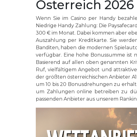
Österreich 2026
Wenn Sie im Casino per Handy bezahle
Niedrige Handy Zahlung: Die Paysafecar
300 € im Monat. Dabei kommen aber eben
Auszahlung per Kreditkarte. Sie werde
Banditen, haben die modernen Spielautoma
verfügbar. Eine hohe Bonussumme ist ni
Basierend auf allen oben genannten Krit
Ruf, vielfältigem Angebot und attraktiv
der größten österreichischen Anbieter A1
um 10 bis 20 Bonusdrehungen zu erhalten
um Zahlungen online betreiben zu dürf
passenden Anbieter aus unserem Rankin