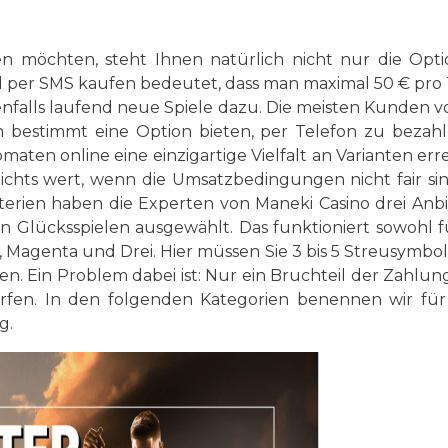
n möchten, steht Ihnen natürlich nicht nur die Op
d per SMS kaufen bedeutet, dass man maximal 50 € pr
falls laufend neue Spiele dazu. Die meisten Kunden vo
n bestimmt eine Option bieten, per Telefon zu bezahl
ten online eine einzigartige Vielfalt an Varianten errei
chts wert, wenn die Umsatzbedingungen nicht fair sind
erien haben die Experten von Maneki Casino drei Anbi
en Glücksspielen ausgewählt. Das funktioniert sowohl 
, Magenta und Drei. Hier müssen Sie 3 bis 5 Streusymbol
. Ein Problem dabei ist: Nur ein Bruchteil der Zahlun
en. In den folgenden Kategorien benennen wir für fü
g.