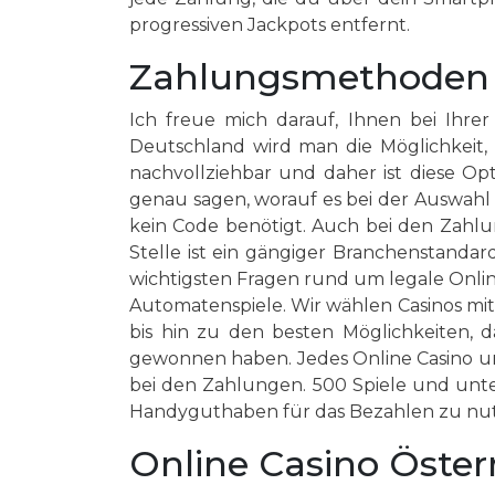
progressiven Jackpots entfernt.
Zahlungsmethoden f
Ich freue mich darauf, Ihnen bei Ihre
Deutschland wird man die Möglichkeit,
nachvollziehbar und daher ist diese Opt
genau sagen, worauf es bei der Auswahl 
kein Code benötigt. Auch bei den Zahlung
Stelle ist ein gängiger Branchenstandar
wichtigsten Fragen rund um legale Online 
Automatenspiele. Wir wählen Casinos mi
bis hin zu den besten Möglichkeiten, d
gewonnen haben. Jedes Online Casino und
bei den Zahlungen. 500 Spiele und unt
Handyguthaben für das Bezahlen zu nutz
Online Casino Öster