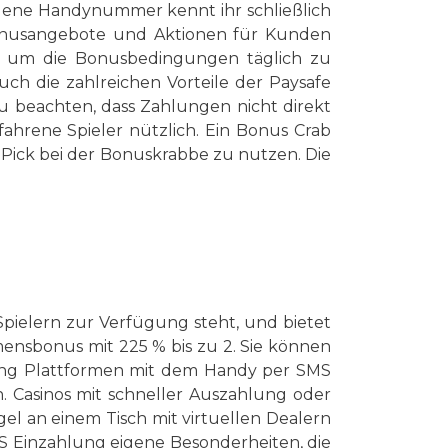
eigene Handynummer kennt ihr schließlich
 Bonusangebote und Aktionen für Kunden
, um die Bonusbedingungen täglich zu
ch die zahlreichen Vorteile der Paysafe
 zu beachten, dass Zahlungen nicht direkt
fahrene Spieler nützlich. Ein Bonus Crab
is Pick bei der Bonuskrabbe zu nutzen. Die
Spielern zur Verfügung steht, und bietet
mensbonus mit 225 % bis zu 2. Sie können
ming Plattformen mit dem Handy per SMS
n. Casinos mit schneller Auszahlung oder
el an einem Tisch mit virtuellen Dealern
PS Einzahlung eigene Besonderheiten, die