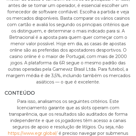
antes de se tornar um operador, é essencial escolher um
fornecedor de software confiável. Escolha a partida e veja
os mercados disponíveis. Basta comparar os vários casinos
com cartão e avaliá los segundo os principais critérios que
os distinguem, e determinar o mais indicado para si. A
Betnacional é a aposta para quem quer começar com o
menor valor possível. Hoje em dia, as casas de apostas
online são as preferidas dos apostadores desportivos. O
casino online é o maior de Portugal, com mais de 2000
jogos. A plataforma da 6R segue o mesmo padrão das
outras operadas pela Gamewiz Brasil Ltda. Para futebol, a
margem média é de 3,5%, incluindo também os mercados
asiáticos — o que é excelente.
CONTEÚDO
Para isso, analisamos os seguintes critérios. Este
licenciamento garante que as slots operam com
transparência, que os resultados são auditados de forma
independente e que os jogadores têm acesso a canais
seguros de apoio e resolução de litígios. Ou seja, não
https://www.egr.global/
é preciso navegar por submenus