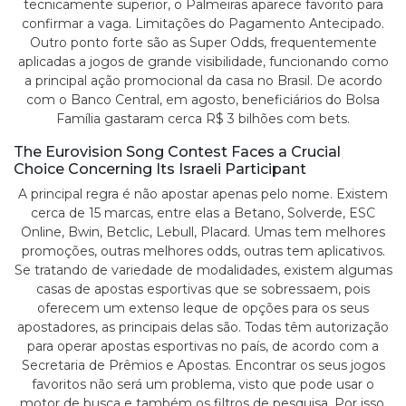
tecnicamente superior, o Palmeiras aparece favorito para
confirmar a vaga. Limitações do Pagamento Antecipado.
Outro ponto forte são as Super Odds, frequentemente
aplicadas a jogos de grande visibilidade, funcionando como
a principal ação promocional da casa no Brasil. De acordo
com o Banco Central, em agosto, beneficiários do Bolsa
Família gastaram cerca R$ 3 bilhões com bets.
The Eurovision Song Contest Faces a Crucial
Choice Concerning Its Israeli Participant
A principal regra é não apostar apenas pelo nome. Existem
cerca de 15 marcas, entre elas a Betano, Solverde, ESC
Online, Bwin, Betclic, Lebull, Placard. Umas tem melhores
promoções, outras melhores odds, outras tem aplicativos.
Se tratando de variedade de modalidades, existem algumas
casas de apostas esportivas que se sobressaem, pois
oferecem um extenso leque de opções para os seus
apostadores, as principais delas são. Todas têm autorização
para operar apostas esportivas no país, de acordo com a
Secretaria de Prêmios e Apostas. Encontrar os seus jogos
favoritos não será um problema, visto que pode usar o
motor de busca e também os filtros de pesquisa. Por isso,