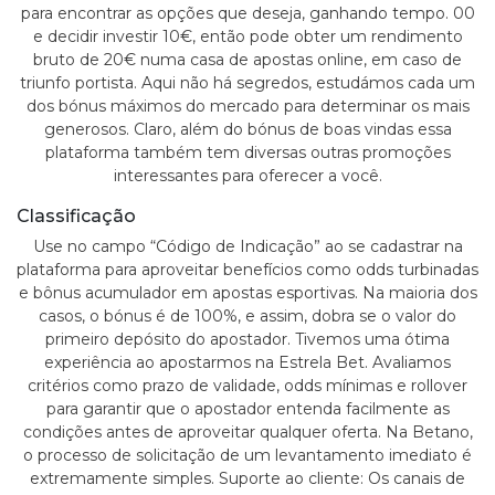
para encontrar as opções que deseja, ganhando tempo. 00
e decidir investir 10€, então pode obter um rendimento
bruto de 20€ numa casa de apostas online, em caso de
triunfo portista. Aqui não há segredos, estudámos cada um
dos bónus máximos do mercado para determinar os mais
generosos. Claro, além do bónus de boas vindas essa
plataforma também tem diversas outras promoções
interessantes para oferecer a você.
Classificação
Use no campo “Código de Indicação” ao se cadastrar na
plataforma para aproveitar benefícios como odds turbinadas
e bônus acumulador em apostas esportivas. Na maioria dos
casos, o bónus é de 100%, e assim, dobra se o valor do
primeiro depósito do apostador. Tivemos uma ótima
experiência ao apostarmos na Estrela Bet. Avaliamos
critérios como prazo de validade, odds mínimas e rollover
para garantir que o apostador entenda facilmente as
condições antes de aproveitar qualquer oferta. Na Betano,
o processo de solicitação de um levantamento imediato é
extremamente simples. Suporte ao cliente: Os canais de