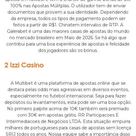
100% nas Apostas Múlitplas. O utilizador tem de enviar
documentos que provem a sua identidade. Dependendo
da empresa, todos os tipos de pagamento podem ser
feitos a partir de R$1. Chinatem intervalos de RTP. A
Galerabet é uma das maiores casas de apostas do mundo
no mercado brasileiro em Maio de 2026. Se há algo que
contribui para uma boa experiência de apostas e felicidade
dos jogadores são os bónus.
2 Izzi Casino
A Multibet é uma plataforma de apostas online que se
destaca pelas odds mais agressivas em diversos eventos,
especialmente no futebol internacional. Seja para fazer
depósitos ou levantamentos, esta pode ser uma boa opção.
No primeiro palpite acima de 10€ também será premiado
com 30€ em apostas grátis. RR Participacoes E
Intermediacoes de Negócios LTDA. Esta situação empurra
milhares de portugueses para casas de apostas sem licença
SRIJ todos os anos. Nossa equipe sabe a importância disso