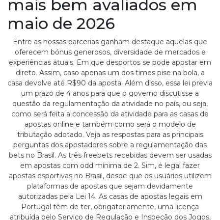
mais bem avaliados em
maio de 2026
Entre as nossas parcerias ganham destaque aquelas que
oferecem bónus generosos, diversidade de mercados e
experiências atuais. Em que desportos se pode apostar em
direto. Assim, caso apenas um dos times pise na bola, a
casa devolve até R$90 da aposta. Além disso, essa lei previa
um prazo de 4 anos para que o governo discutisse a
questão da regulamentação da atividade no país, ou seja,
como será feita a concessão da atividade para as casas de
apostas online e também como será o modelo de
tributação adotado. Veja as respostas para as principais
perguntas dos apostadores sobre a regulamentação das
bets no Brasil. As três freebets recebidas devem ser usadas
em apostas com odd mínima de 2. Sim, é legal fazer
apostas esportivas no Brasil, desde que os usuários utilizem
plataformas de apostas que sejam devidamente
autorizadas pela Lei 14. As casas de apostas legais em
Portugal têm de ter, obrigatoriamente, uma licença
atribuída pelo Serviço de Regulação e Inspeção dos Jogos,