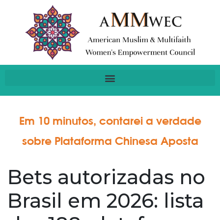
Em 10 minutos, contarei a verdade
sobre Plataforma Chinesa Aposta
Bets autorizadas no
Brasil em 2026: lista