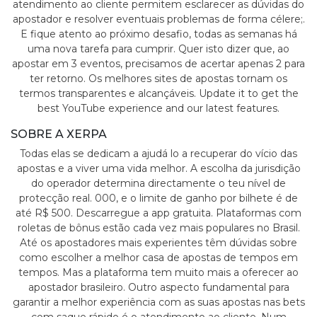
atendimento ao cliente permitem esclarecer as dúvidas do
apostador e resolver eventuais problemas de forma célere;.
E fique atento ao próximo desafio, todas as semanas há
uma nova tarefa para cumprir. Quer isto dizer que, ao
apostar em 3 eventos, precisamos de acertar apenas 2 para
ter retorno. Os melhores sites de apostas tornam os
termos transparentes e alcançáveis. Update it to get the
best YouTube experience and our latest features.
SOBRE A XERPA
Todas elas se dedicam a ajudá lo a recuperar do vício das
apostas e a viver uma vida melhor. A escolha da jurisdição
do operador determina directamente o teu nível de
protecção real. 000, e o limite de ganho por bilhete é de
até R$ 500. Descarregue a app gratuita. Plataformas com
roletas de bônus estão cada vez mais populares no Brasil.
Até os apostadores mais experientes têm dúvidas sobre
como escolher a melhor casa de apostas de tempos em
tempos. Mas a plataforma tem muito mais a oferecer ao
apostador brasileiro. Outro aspecto fundamental para
garantir a melhor experiência com as suas apostas nas bets