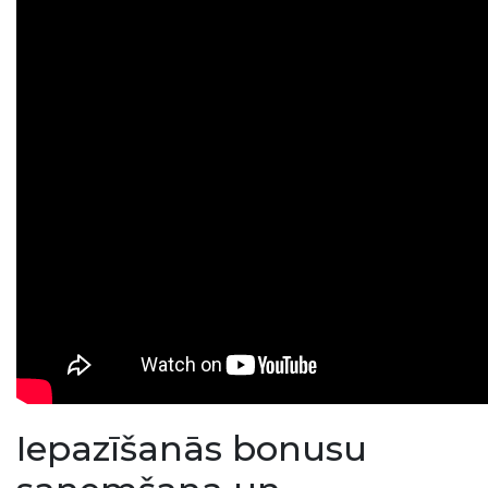
Iepazīšanās bonusu