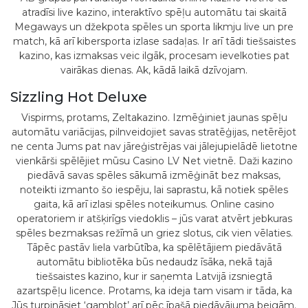
atradīsi live kazino, interaktīvo spēļu automātu tai skaitā
Megaways un džekpota spēles un sporta likmju live un pre
match, kā arī kibersporta izlase sadaļas. Ir arī tādi tiešsaistes
kazino, kas izmaksas veic ilgāk, procesam ievelkoties pat
vairākas dienas. Ak, kādā laikā dzīvojam.
Sizzling Hot Deluxe
Vispirms, protams, Zeltakazino. Izmēģiniet jaunas spēļu
automātu variācijas, pilnveidojiet savas stratēģijas, netērējot
ne centa Jums pat nav jāreģistrējas vai jālejupielādē lietotne
vienkārši spēlējiet mūsu Casino LV Net vietnē. Daži kazino
piedāvā savas spēles sākumā izmēģināt bez maksas,
noteikti izmanto šo iespēju, lai saprastu, kā notiek spēles
gaita, kā arī izlasi spēles noteikumus. Online casino
operatoriem ir atšķirīgs viedoklis – jūs varat atvērt jebkuras
spēles bezmaksas režīmā un griez slotus, cik vien vēlaties.
Tāpēc pastāv liela varbūtība, ka spēlētājiem piedāvātā
automātu bibliotēka būs nedaudz īsāka, nekā tajā
tiešsaistes kazino, kur ir saņemta Latvijā izsniegtā
azartspēļu licence. Protams, ka ideja tam visam ir tāda, ka
Jūs turpināsiet ‘gamblot’ arī pēc īpašā piedāvājuma beigām.