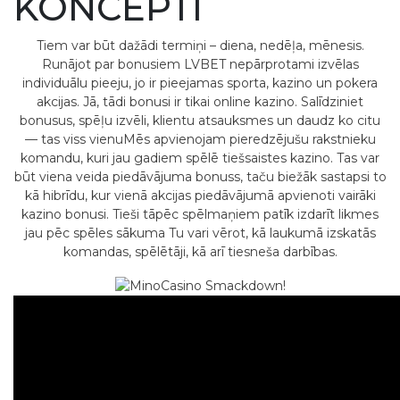
KONCEPTI
Tiem var būt dažādi termiņi – diena, nedēļa, mēnesis.
Runājot par bonusiem LVBET nepārprotami izvēlas
individuālu pieeju, jo ir pieejamas sporta, kazino un pokera
akcijas. Jā, tādi bonusi ir tikai online kazino. Salīdziniet
bonusus, spēļu izvēli, klientu atsauksmes un daudz ko citu
— tas viss vienuMēs apvienojam pieredzējušu rakstnieku
komandu, kuri jau gadiem spēlē tiešsaistes kazino. Tas var
būt viena veida piedāvājuma bonuss, taču biežāk sastapsi to
kā hibrīdu, kur vienā akcijas piedāvājumā apvienoti vairāki
kazino bonusi. Tieši tāpēc spēlmaņiem patīk izdarīt likmes
jau pēc spēles sākuma Tu vari vērot, kā laukumā izskatās
komandas, spēlētāji, kā arī tiesneša darbības.