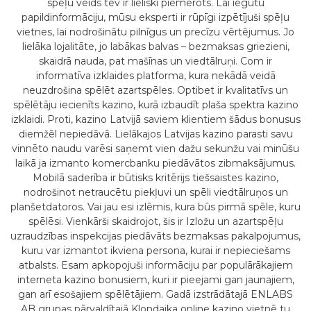
spēļu veids tev ir lieliski piemērots. Lai iegūtu
papildinformāciju, mūsu eksperti ir rūpīgi izpētījuši spēļu
vietnes, lai nodrošinātu pilnīgus un precīzu vērtējumus. Jo
lielāka lojalitāte, jo labākas balvas – bezmaksas griezieni,
skaidrā nauda, pat mašīnas un viedtālruņi. Com ir
informatīva izklaides platforma, kura nekādā veidā
neuzdrošina spēlēt azartspēles. Optibet ir kvalitatīvs un
spēlētāju iecienīts kazino, kurā izbaudīt plaša spektra kazino
izklaidi. Proti, kazino Latvijā saviem klientiem šādus bonusus
diemžēl nepiedāvā. Lielākajos Latvijas kazino parasti savu
vinnēto naudu varēsi saņemt vien dažu sekunžu vai minūšu
laikā ja izmanto komercbanku piedāvātos zibmaksājumus.
Mobilā saderība ir būtisks kritērijs tiešsaistes kazino,
nodrošinot netraucētu piekļuvi un spēli viedtālruņos un
planšetdatoros. Vai jau esi izlēmis, kura būs pirmā spēle, kuru
spēlēsi. Vienkārši skaidrojot, šis ir Izložu un azartspēļu
uzraudzības inspekcijas piedāvāts bezmaksas pakalpojumus,
kuru var izmantot ikviena persona, kurai ir nepieciešams
atbalsts. Esam apkopojuši informāciju par populārākajiem
interneta kazino bonusiem, kuri ir pieejami gan jaunajiem,
gan arī esošajiem spēlētājiem. Gadā izstrādātajā ENLABS
AB grupas pārvaldītajā Klondaika online kazino vietnē tu