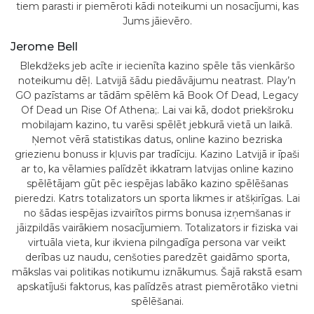
tiem parasti ir piemēroti kādi noteikumi un nosacījumi, kas
Jums jāievēro.
Jerome Bell
Blekdžeks jeb acīte ir iecienīta kazino spēle tās vienkāršo
noteikumu dēļ. Latvijā šādu piedāvājumu neatrast. Play’n
GO pazīstams ar tādām spēlēm kā Book Of Dead, Legacy
Of Dead un Rise Of Athena;. Lai vai kā, dodot priekšroku
mobilajam kazino, tu varēsi spēlēt jebkurā vietā un laikā.
Ņemot vērā statistikas datus, online kazino bezriska
griezienu bonuss ir kļuvis par tradīciju. Kazino Latvijā ir īpaši
ar to, ka vēlamies palīdzēt ikkatram latvijas online kazino
spēlētājam gūt pēc iespējas labāko kazino spēlēšanas
pieredzi. Katrs totalizators un sporta likmes ir atšķirīgas. Lai
no šādas iespējas izvairītos pirms bonusa izņemšanas ir
jāizpildās vairākiem nosacījumiem. Totalizators ir fiziska vai
virtuāla vieta, kur ikviena pilngadīga persona var veikt
derības uz naudu, cenšoties paredzēt gaidāmo sporta,
mākslas vai politikas notikumu iznākumus. Šajā rakstā esam
apskatījuši faktorus, kas palīdzēs atrast piemērotāko vietni
spēlēšanai.