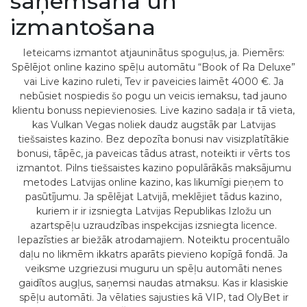
saņemšana un
izmantošana
Ieteicams izmantot atjauninātus spoguļus, ja. Piemērs:
Spēlējot online kazino spēļu automātu “Book of Ra Deluxe”
vai Live kazino ruleti, Tev ir paveicies laimēt 4000 €. Ja
nebūsiet nospiedis šo pogu un veicis iemaksu, tad jauno
klientu bonuss nepievienosies. Live kazino sadaļa ir tā vieta,
kas Vulkan Vegas noliek daudz augstāk par Latvijas
tiešsaistes kazino. Bez depozīta bonusi nav visizplatītākie
bonusi, tāpēc, ja paveicas tādus atrast, noteikti ir vērts tos
izmantot. Pilns tiešsaistes kazino populārākās maksājumu
metodes Latvijas online kazino, kas likumīgi pieņem to
pasūtījumu. Ja spēlējat Latvijā, meklējiet tādus kazino,
kuriem ir ir izsniegta Latvijas Republikas Izložu un
azartspēļu uzraudzības inspekcijas izsniegta licence.
Iepazīsties ar biežāk atrodamajiem. Noteiktu procentuālo
daļu no likmēm ikkatrs aparāts pievieno kopīgā fondā. Ja
veiksme uzgriezusi muguru un spēļu automāti nenes
gaidītos augļus, saņemsi naudas atmaksu. Kas ir klasiskie
spēļu automāti. Ja vēlaties sajusties kā VIP, tad OlyBet ir