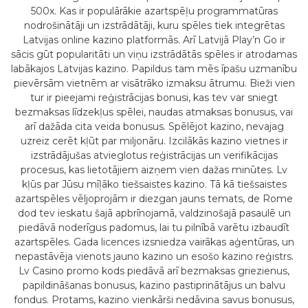
500x. Kas ir populārākie azartspēļu programmatūras
nodrošinātāji un izstrādātāji, kuru spēles tiek integrētas
Latvijas online kazino platformās. Arī Latvijā Play’n Go ir
sācis gūt popularitāti un viņu izstrādātās spēles ir atrodamas
labākajos Latvijas kazino. Papildus tam mēs īpašu uzmanību
pievērsām vietnēm ar visātrāko izmaksu ātrumu. Bieži vien
tur ir pieejami reģistrācijas bonusi, kas tev var sniegt
bezmaksas līdzekļus spēlei, naudas atmaksas bonusus, vai
arī dažāda cita veida bonusus. Spēlējot kazino, nevajag
uzreiz cerēt kļūt par miljonāru. Izcilākās kazino vietnes ir
izstrādājušas atvieglotus reģistrācijas un verifikācijas
procesus, kas lietotājiem aizņem vien dažas minūtes. Lv
kļūs par Jūsu mīļāko tiešsaistes kazino. Tā kā tiešsaistes
azartspēles vēljoprojām ir diezgan jauns temats, de Rome
dod tev ieskatu šajā apbrīnojamā, valdzinošajā pasaulē un
piedāvā noderīgus padomus, lai tu pilnībā varētu izbaudīt
azartspēles. Gada licences izsniedza vairākas aģentūras, un
nepastāvēja vienots jauno kazino un esošo kazino reģistrs.
Lv Casino promo kods piedāvā arī bezmaksas griezienus,
papildināšanas bonusus, kazino pastiprinātājus un balvu
fondus. Protams, kazino vienkārši nedāvina savus bonusus,