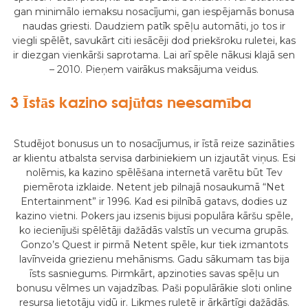
gan minimālo iemaksu nosacījumi, gan iespējamās bonusa
naudas griesti. ​​Daudziem patīk spēļu automāti, jo tos ir
viegli spēlēt, savukārt citi iesācēji dod priekšroku ruletei, kas
ir diezgan vienkārši saprotama. Lai arī spēle nākusi klajā sen
– 2010. Pieņem vairākus maksājuma veidus.
3 Īstās kazino sajūtas neesamība
Studējot bonusus un to nosacījumus, ir īstā reize sazināties
ar klientu atbalsta servisa darbiniekiem un izjautāt viņus. Esi
nolēmis, ka kazino spēlēšana internetā varētu būt Tev
piemērota izklaide. Netent jeb pilnajā nosaukumā “Net
Entertainment” ir 1996. Kad esi pilnībā gatavs, dodies uz
kazino vietni. Pokers jau izsenis bijusi populāra kāršu spēle,
ko iecienījuši spēlētāji dažādās valstīs un vecuma grupās.
Gonzo’s Quest ir pirmā Netent spēle, kur tiek izmantots
lavīnveida griezienu mehānisms. Gadu sākumam tas bija
īsts sasniegums. Pirmkārt, apzinoties savas spēļu un
bonusu vēlmes un vajadzības. Paši populārākie sloti online
resursa lietotāju vidū ir. Likmes ruletē ir ārkārtīgi dažādās.