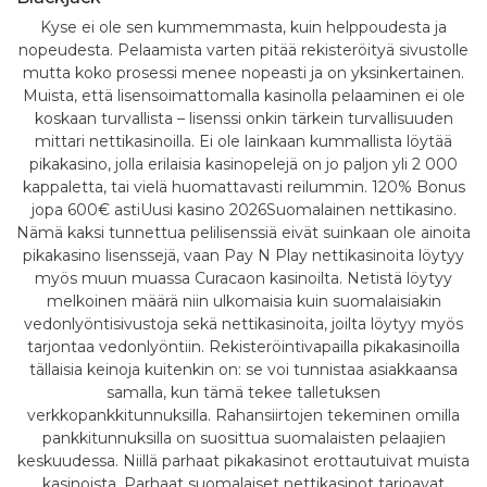
Kyse ei ole sen kummemmasta, kuin helppoudesta ja
nopeudesta. Pelaamista varten pitää rekisteröityä sivustolle
mutta koko prosessi menee nopeasti ja on yksinkertainen.
Muista, että lisensoimattomalla kasinolla pelaaminen ei ole
koskaan turvallista – lisenssi onkin tärkein turvallisuuden
mittari nettikasinoilla. Ei ole lainkaan kummallista löytää
pikakasino, jolla erilaisia kasinopelejä on jo paljon yli 2 000
kappaletta, tai vielä huomattavasti reilummin. 120% Bonus
jopa 600€ astiUusi kasino 2026Suomalainen nettikasino.
Nämä kaksi tunnettua pelilisenssiä eivät suinkaan ole ainoita
pikakasino lisenssejä, vaan Pay N Play nettikasinoita löytyy
myös muun muassa Curacaon kasinoilta. Netistä löytyy
melkoinen määrä niin ulkomaisia kuin suomalaisiakin
vedonlyöntisivustoja sekä nettikasinoita, joilta löytyy myös
tarjontaa vedonlyöntiin. Rekisteröintivapailla pikakasinoilla
tällaisia keinoja kuitenkin on: se voi tunnistaa asiakkaansa
samalla, kun tämä tekee talletuksen
verkkopankkitunnuksilla. Rahansiirtojen tekeminen omilla
pankkitunnuksilla on suosittua suomalaisten pelaajien
keskuudessa. Niillä parhaat pikakasinot erottautuivat muista
kasinoista. Parhaat suomalaiset nettikasinot tarjoavat