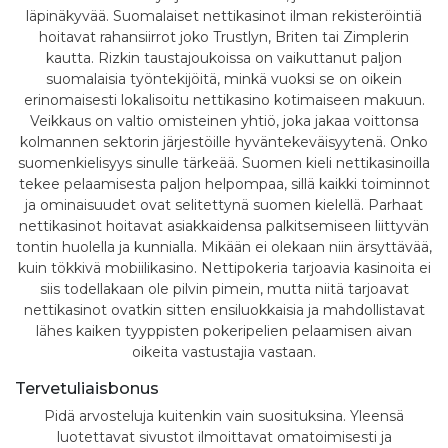
läpinäkyvää. Suomalaiset nettikasinot ilman rekisteröintiä
hoitavat rahansiirrot joko Trustlyn, Briten tai Zimplerin
kautta. Rizkin taustajoukoissa on vaikuttanut paljon
suomalaisia työntekijöitä, minkä vuoksi se on oikein
erinomaisesti lokalisoitu nettikasino kotimaiseen makuun.
Veikkaus on valtio omisteinen yhtiö, joka jakaa voittonsa
kolmannen sektorin järjestöille hyväntekeväisyytenä. Onko
suomenkielisyys sinulle tärkeää. Suomen kieli nettikasinoilla
tekee pelaamisesta paljon helpompaa, sillä kaikki toiminnot
ja ominaisuudet ovat selitettynä suomen kielellä. Parhaat
nettikasinot hoitavat asiakkaidensa palkitsemiseen liittyvän
tontin huolella ja kunnialla. Mikään ei olekaan niin ärsyttävää,
kuin tökkivä mobiilikasino. Nettipokeria tarjoavia kasinoita ei
siis todellakaan ole pilvin pimein, mutta niitä tarjoavat
nettikasinot ovatkin sitten ensiluokkaisia ja mahdollistavat
lähes kaiken tyyppisten pokeripelien pelaamisen aivan
oikeita vastustajia vastaan.
Tervetuliaisbonus
Pidä arvosteluja kuitenkin vain suosituksina. Yleensä
luotettavat sivustot ilmoittavat omatoimisesti ja