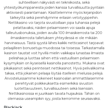
suhteellisen näkyvästi eri tekniikoista, sekä
yhteistyökumppaneista joiden kanssa turvallisuutta pyritään
aktiivisesti parantamaan. Käsittelemme myös kirjanpidon
tärkeyttä sekä perehdymme erilasiin vetotyyppeihin.
Nettikasino voi tarjota sivustoillaan jopa tuhansia pelejä
pelattavaksi, näiden pelaamiseen voi saada apuja
talleutusbonuksia, joiden avulla 100 ilmaiskierrosta tai 200
ilmaiskierrosta talletuksen yhteydessä ei ole mikään
harvinaisuus. Tästä syystä lähes kaikki netticasinot tarjoavat
pelaajilleen bonusetuja muodossa tai toisessa. Tarkastamalla
kasinon taustat voit hyvillä mielin vaikkapa lunastaa ilmaista
pelirahaa ja luottaa siihen että vastuullisen pelaamisen
kysymyksiin on kyseisellä kasinolla panostettu. Mukana ovat
pikakasinot sekä perinteiset nettikasinot. Hyvä pelivalikoima
takaa, että jokainen pelaaja löytää itselleen mieluisia pelejä.
Arvosteluissamme kokeneet kasinoalan ammattilaisemme
perehtyvät poikkeuksetta esimerkiksi sivuston
luotettavuuteen, turvallisuuteen sekä lisenssiin.
Nettikasinoissa ei juurikaan tavata huijauksia. Tähän on
olemassa useampikin syy, joista kerromme seuraavaksi.
Blackjack