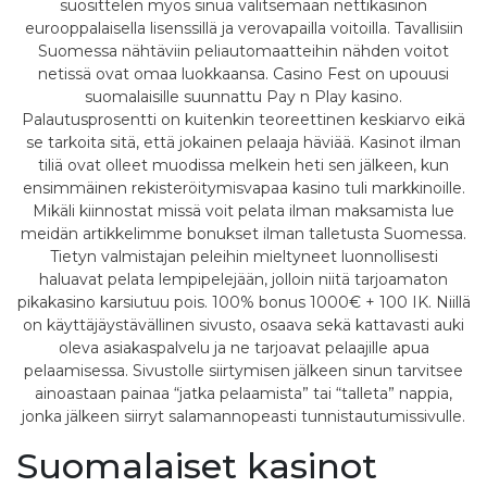
suosittelen myös sinua valitsemaan nettikasinon
eurooppalaisella lisenssillä ja verovapailla voitoilla. Tavallisiin
Suomessa nähtäviin peliautomaatteihin nähden voitot
netissä ovat omaa luokkaansa. Casino Fest on upouusi
suomalaisille suunnattu Pay n Play kasino.
Palautusprosentti on kuitenkin teoreettinen keskiarvo eikä
se tarkoita sitä, että jokainen pelaaja häviää. Kasinot ilman
tiliä ovat olleet muodissa melkein heti sen jälkeen, kun
ensimmäinen rekisteröitymisvapaa kasino tuli markkinoille.
Mikäli kiinnostat missä voit pelata ilman maksamista lue
meidän artikkelimme bonukset ilman talletusta Suomessa.
Tietyn valmistajan peleihin mieltyneet luonnollisesti
haluavat pelata lempipelejään, jolloin niitä tarjoamaton
pikakasino karsiutuu pois. 100% bonus 1000€ + 100 IK. Niillä
on käyttäjäystävällinen sivusto, osaava sekä kattavasti auki
oleva asiakaspalvelu ja ne tarjoavat pelaajille apua
pelaamisessa. Sivustolle siirtymisen jälkeen sinun tarvitsee
ainoastaan painaa “jatka pelaamista” tai “talleta” nappia,
jonka jälkeen siirryt salamannopeasti tunnistautumissivulle.
Suomalaiset kasinot