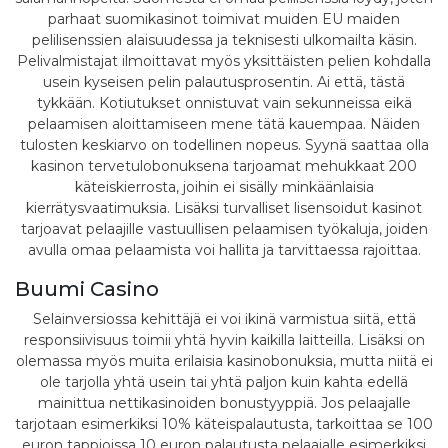
parhaat suomikasinot toimivat muiden EU maiden
pelilisenssien alaisuudessa ja teknisesti ulkomailta käsin.
Pelivalmistajat ilmoittavat myös yksittäisten pelien kohdalla
usein kyseisen pelin palautusprosentin. Ai että, tästä
tykkään. Kotiutukset onnistuvat vain sekunneissa eikä
pelaamisen aloittamiseen mene tätä kauempaa. Näiden
tulosten keskiarvo on todellinen nopeus. Syynä saattaa olla
kasinon tervetulobonuksena tarjoamat mehukkaat 200
käteiskierrosta, joihin ei sisälly minkäänlaisia
kierrätysvaatimuksia. Lisäksi turvalliset lisensoidut kasinot
tarjoavat pelaajille vastuullisen pelaamisen työkaluja, joiden
avulla omaa pelaamista voi hallita ja tarvittaessa rajoittaa.
Buumi Casino
Selainversiossa kehittäjä ei voi ikinä varmistua siitä, että
responsiivisuus toimii yhtä hyvin kaikilla laitteilla. Lisäksi on
olemassa myös muita erilaisia kasinobonuksia, mutta niitä ei
ole tarjolla yhtä usein tai yhtä paljon kuin kahta edellä
mainittua nettikasinoiden bonustyyppiä. Jos pelaajalle
tarjotaan esimerkiksi 10% käteispalautusta, tarkoittaa se 100
euron tappioissa 10 euron palautusta pelaajalle esimerkiksi